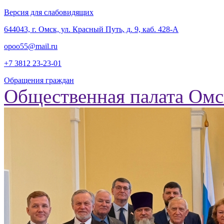
Версия для слабовидящих
‎644043, г. Омск, ул. Красный Путь, д. 9, каб. 428-А
opoo55@mail.ru
+7 3812
23-23-01
Обращения граждан
Общественная палата Омс