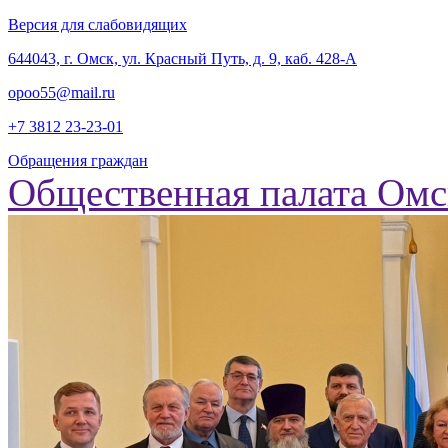
Версия для слабовидящих
‎644043, г. Омск, ул. Красный Путь, д. 9, каб. 428-А
opoo55@mail.ru
+7 3812
23-23-01
Обращения граждан
Общественная палата Омс