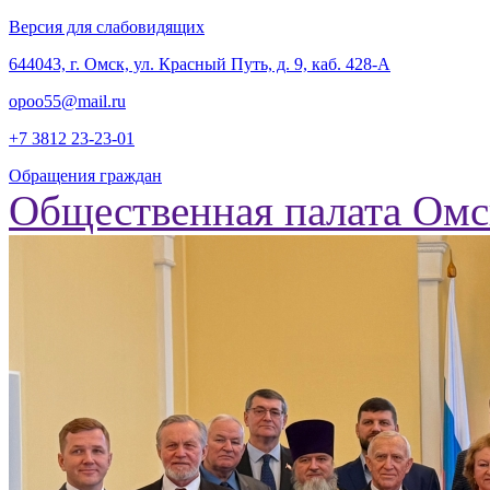
Версия для слабовидящих
‎644043, г. Омск, ул. Красный Путь, д. 9, каб. 428-А
opoo55@mail.ru
+7 3812
23-23-01
Обращения граждан
Общественная палата Омс