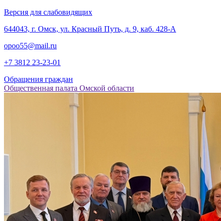
Версия для слабовидящих
‎644043, г. Омск, ул. Красный Путь, д. 9, каб. 428-А
opoo55@mail.ru
+7 3812
23-23-01
Обращения граждан
Общественная палата Омской области