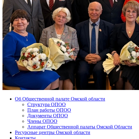
Об Общественной палате Омской области
Структура ОПОО
План работы ОПОО
Документы ОПОО
Члены ОПОО
Аппарат Общественной палаты Омской Области
Ресурсные центры Омской области
Контакты