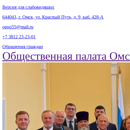
Версия для слабовидящих
‎644043, г. Омск, ул. Красный Путь, д. 9, каб. 428-А
opoo55@mail.ru
+7 3812
23-23-01
Обращения граждан
Общественная палата Омс