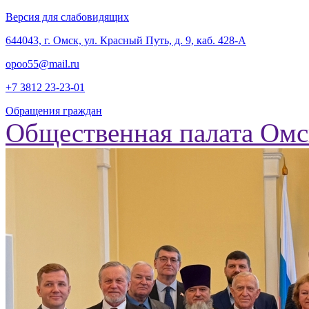
Версия для слабовидящих
‎644043, г. Омск, ул. Красный Путь, д. 9, каб. 428-А
opoo55@mail.ru
+7 3812
23-23-01
Обращения граждан
Общественная палата Омс