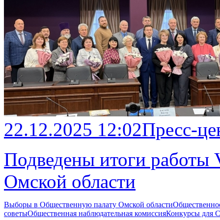
22.12.2025 12:02
Пресс-це
Подведены итоги работы 
Омской области
Выборы в Общественную палату Омской области
Общественно
советы
Общественная наблюдательная комиссия
Конкурсы для