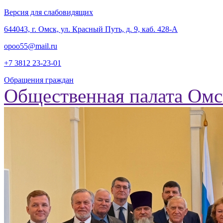
Версия для слабовидящих
‎644043, г. Омск, ул. Красный Путь, д. 9, каб. 428-А
opoo55@mail.ru
+7 3812
23-23-01
Обращения граждан
Общественная палата Омс