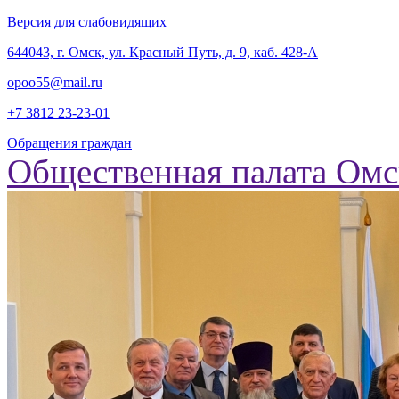
Версия для слабовидящих
‎644043, г. Омск, ул. Красный Путь, д. 9, каб. 428-А
opoo55@mail.ru
+7 3812
23-23-01
Обращения граждан
Общественная палата Омс