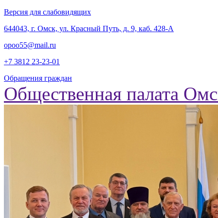
Версия для слабовидящих
‎644043, г. Омск, ул. Красный Путь, д. 9, каб. 428-А
opoo55@mail.ru
+7 3812
23-23-01
Обращения граждан
Общественная палата Омс