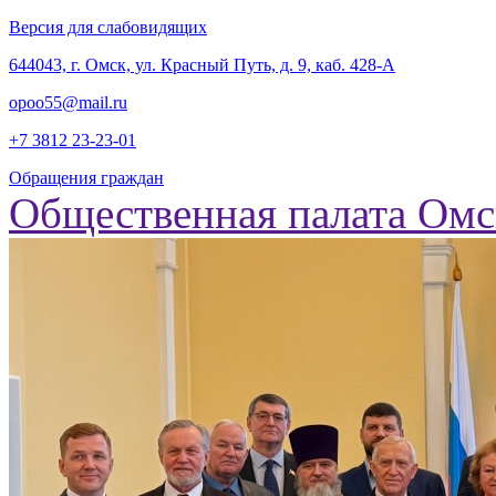
Версия для слабовидящих
‎644043, г. Омск, ул. Красный Путь, д. 9, каб. 428-А
opoo55@mail.ru
+7 3812
23-23-01
Обращения граждан
Общественная палата Омс