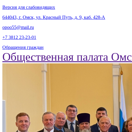
Версия для слабовидящих
‎644043, г. Омск, ул. Красный Путь, д. 9, каб. 428-А
opoo55@mail.ru
+7 3812
23-23-01
Обращения граждан
Общественная палата Омс