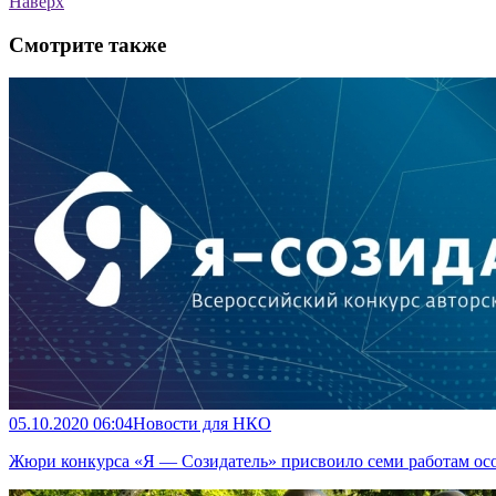
Наверх
Смотрите также
05.10.2020 06:04
Новости для НКО
Жюри конкурса «Я — Созидатель» присвоило семи работам ос