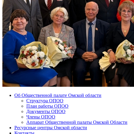
Об Общественной палате Омской области
Структура ОПОО
План работы ОПОО
Документы ОПОО
Члены ОПОО
Аппарат Общественной палаты Омской Области
Ресурсные центры Омской области
Контакты