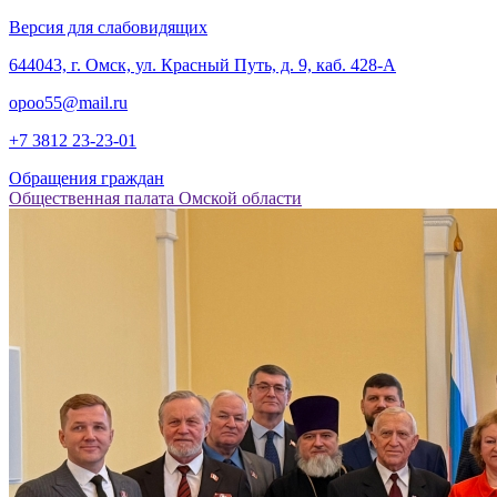
Версия для слабовидящих
‎644043, г. Омск, ул. Красный Путь, д. 9, каб. 428-А
opoo55@mail.ru
+7 3812
23-23-01
Обращения граждан
Общественная палата Омской области