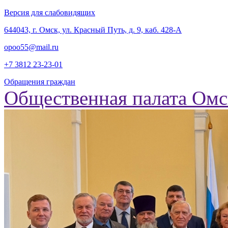
Версия для слабовидящих
‎644043, г. Омск, ул. Красный Путь, д. 9, каб. 428-А
opoo55@mail.ru
+7 3812
23-23-01
Обращения граждан
Общественная палата Омс