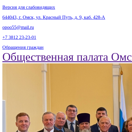
Версия для слабовидящих
‎644043, г. Омск, ул. Красный Путь, д. 9, каб. 428-А
opoo55@mail.ru
+7 3812
23-23-01
Обращения граждан
Общественная палата Омс