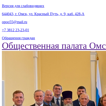
Версия для слабовидящих
‎644043, г. Омск, ул. Красный Путь, д. 9, каб. 428-А
opoo55@mail.ru
+7 3812
23-23-01
Обращения граждан
Общественная палата Омс