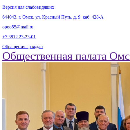
Версия для слабовидящих
‎644043, г. Омск, ул. Красный Путь, д. 9, каб. 428-А
opoo55@mail.ru
+7 3812
23-23-01
Обращения граждан
Общественная палата Омс