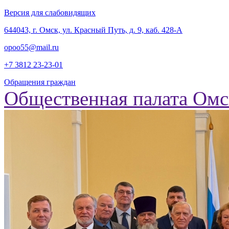
Версия для слабовидящих
‎644043, г. Омск, ул. Красный Путь, д. 9, каб. 428-А
opoo55@mail.ru
+7 3812
23-23-01
Обращения граждан
Общественная палата Омс