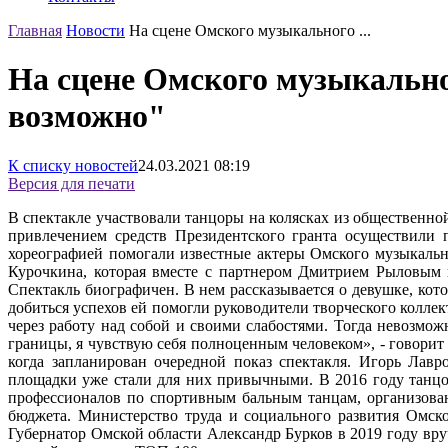
Главная
Новости
На сцене Омского музыкального ...
На сцене Омского музыкальн
возможно"
К списку новостей
24.03.2021
08:19
Версия для печати
В спектакле участвовали танцоры на колясках из обществен
привлечением средств Президентского гранта осуществили 
хореографией помогали известные актеры Омского музыкальн
Курочкина, которая вместе с партнером Дмитрием Рыловым 
Спектакль биографичен. В нем рассказывается о девушке, кото
добиться успехов ей помогли руководители творческого колле
через работу над собой и своими слабостями. Тогда невозмо
границы, я чувствую себя полноценным человеком», - говорит
когда запланирован очередной показ спектакля. Игорь Лав
площадки уже стали для них привычными. В 2016 году танцор
профессионалов по спортивным бальным танцам, организова
бюджета. Министерство труда и социального развития Омско
Губернатор Омской области Александр Бурков в 2019 году вр