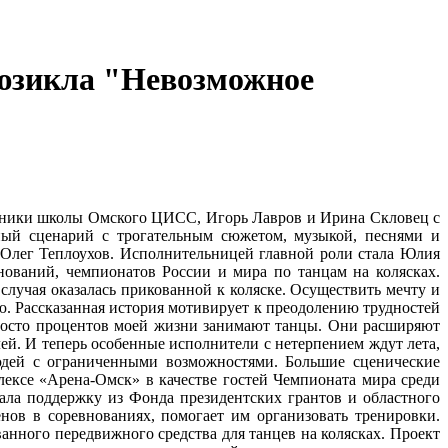
мюзикла "Невозможное
скники школы Омского ЦИСС, Игорь Лавров и Ирина Скловец с
ьный сценарий с трогательным сюжетом, музыкой, песнями и
 Олег Теплоухов. Исполнительницей главной роли стала Юлия
ований, чемпионатов России и мира по танцам на колясках.
 случая оказалась прикованной к коляске. Осуществить мечту и
ю. Рассказанная история мотивирует к преодолению трудностей
вяносто процентов моей жизни занимают танцы. Они расширяют
ей. И теперь особенные исполнители с нетерпением ждут лета,
людей с ограниченными возможностями. Большие сценические
лексе «Арена-Омск» в качестве гостей Чемпионата мира среди
ла поддержку из Фонда президентских грантов и областного
нов в соревнованиях, помогает им организовать тренировки.
нного передвижного средства для танцев на колясках. Проект