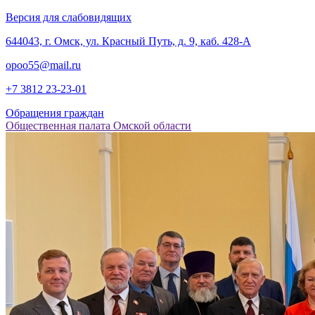
Версия для слабовидящих
‎644043, г. Омск, ул. Красный Путь, д. 9, каб. 428-А
opoo55@mail.ru
+7 3812
23-23-01
Обращения граждан
Общественная палата Омской области