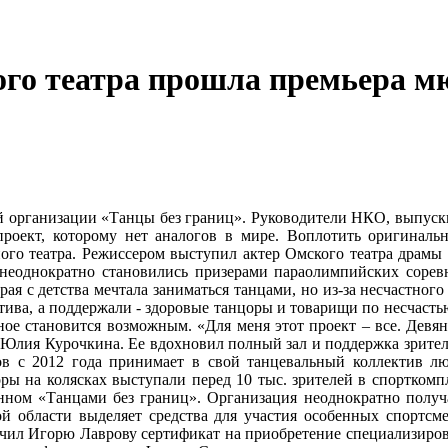
ого театра прошла премьера 
ной организации «Танцы без границ». Руководители НКО, выпу
проект, которому нет аналогов в мире. Воплотить оригинал
ого театра. Режиссером выступил актер Омского театра драмы
неоднократно становились призерами параолимпийских соревн
рая с детства мечтала заниматься танцами, но из-за несчастного
ктива, а поддержали - здоровые танцоры и товарищи по несчасть
жное становится возможным. «Для меня этот проект – все. Де
 Юлия Курочкина. Ее вдохновил полный зал и поддержка зрител
ров с 2012 года принимает в свой танцевальный коллектив 
ы на колясках выступали перед 10 тыс. зрителей в спорткомп
нном «Танцами без границ». Организация неоднократно получа
й области выделяет средства для участия особенных спортсме
учил Игорю Лаврову сертификат на приобретение специализирова