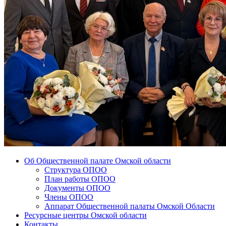
Об Общественной палате Омской области
Структура ОПОО
План работы ОПОО
Документы ОПОО
Члены ОПОО
Аппарат Общественной палаты Омской Области
Ресурсные центры Омской области
Контакты