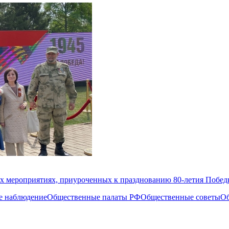
х мероприятиях, приуроченных к празднованию 80-летия Побе
е наблюдение
Общественные палаты РФ
Общественные советы
Об