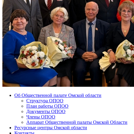
Об Общественной палате Омской области
Структура ОПОО
План работы ОПОО
Документы ОПОО
Члены ОПОО
Аппарат Общественной палаты Омской Области
Ресурсные центры Омской области
Контакты