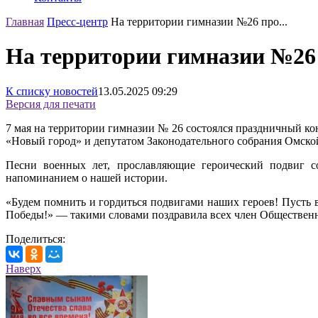
Главная
Пресс-центр
На территории гимназии №26 про...
На территории гимназии №26
К списку новостей
13.05.2025
09:29
Версия для печати
7 мая на территории гимназии № 26 состоялся праздничный 
«Новый город» и депутатом Законодательного собрания Омск
Песни военных лет, прославляющие героический подвиг с
напоминанием о нашей истории.
«Будем помнить и гордиться подвигами наших героев! Пусть в
Победы!» — такими словами поздравила всех член Общественн
Поделиться:
Наверх