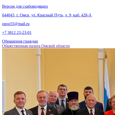
Версия для слабовидящих
‎644043, г. Омск, ул. Красный Путь, д. 9, каб. 428-А
opoo55@mail.ru
+7 3812
23-23-01
Обращения граждан
Общественная палата Омской области