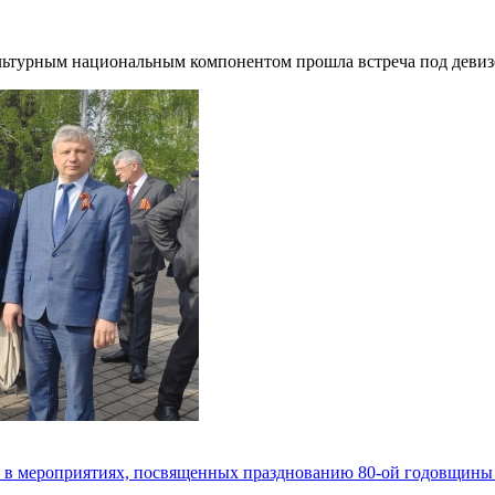
культурным национальным компонентом прошла встреча под деви
 в мероприятиях, посвященных празднованию 80-ой годовщины