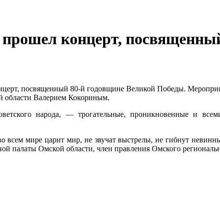
 прошел концерт, посвященны
концерт, посвященный 80-й годовщине Великой Победы. Меропри
ой области Валерием Кокориным.
оветского народа, — трогательные, проникновенные и вс
о всем мире царит мир, не звучат выстрелы, не гибнут невинн
ой палаты Омской области, член правления Омского региональ