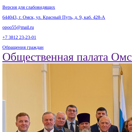
Версия для слабовидящих
‎644043, г. Омск, ул. Красный Путь, д. 9, каб. 428-А
opoo55@mail.ru
+7 3812
23-23-01
Обращения граждан
Общественная палата Омс