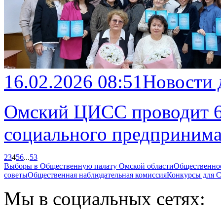
16.02.2026 08:51
Новости
Омский ЦИСС проводит 6
социального предпринима
2
3
4
5
6
...
53
Выборы в Общественную палату Омской области
Общественно
советы
Общественная наблюдательная комиссия
Конкурсы для
Мы в социальных сетях: