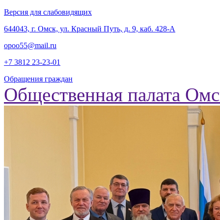
Версия для слабовидящих
‎644043, г. Омск, ул. Красный Путь, д. 9, каб. 428-А
opoo55@mail.ru
+7 3812
23-23-01
Обращения граждан
Общественная палата Омс