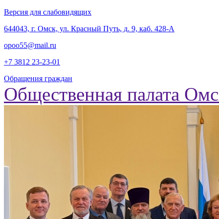
Версия для слабовидящих
‎644043, г. Омск, ул. Красный Путь, д. 9, каб. 428-А
opoo55@mail.ru
+7 3812
23-23-01
Обращения граждан
Общественная палата Омс