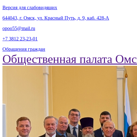
Версия для слабовидящих
‎644043, г. Омск, ул. Красный Путь, д. 9, каб. 428-А
opoo55@mail.ru
+7 3812
23-23-01
Обращения граждан
Общественная палата Омс