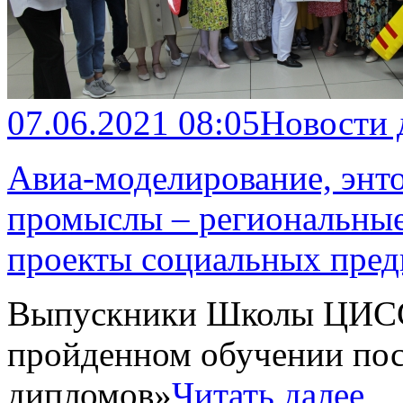
07.06.2021 08:05
Новости
Авиа-моделирование, энт
промыслы – региональные
проекты социальных пре
Выпускники Школы ЦИСС 
пройденном обучении пос
дипломов»
Читать далее