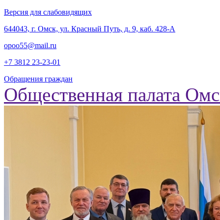
Версия для слабовидящих
‎644043, г. Омск, ул. Красный Путь, д. 9, каб. 428-А
opoo55@mail.ru
+7 3812
23-23-01
Обращения граждан
Общественная палата Омс