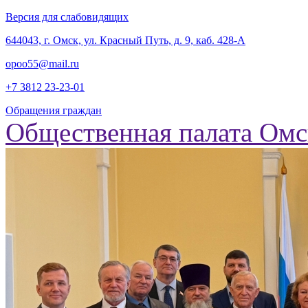
Версия для слабовидящих
‎644043, г. Омск, ул. Красный Путь, д. 9, каб. 428-А
opoo55@mail.ru
+7 3812
23-23-01
Обращения граждан
Общественная палата Омс