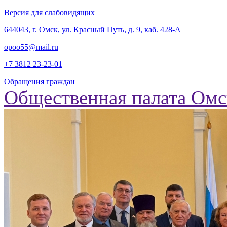
Версия для слабовидящих
‎644043, г. Омск, ул. Красный Путь, д. 9, каб. 428-А
opoo55@mail.ru
+7 3812
23-23-01
Обращения граждан
Общественная палата Омс