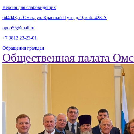
Версия для слабовидящих
‎644043, г. Омск, ул. Красный Путь, д. 9, каб. 428-А
opoo55@mail.ru
+7 3812
23-23-01
Обращения граждан
Общественная палата Омс