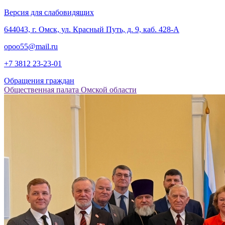
Версия для слабовидящих
‎644043, г. Омск, ул. Красный Путь, д. 9, каб. 428-А
opoo55@mail.ru
+7 3812
23-23-01
Обращения граждан
Общественная палата Омской области