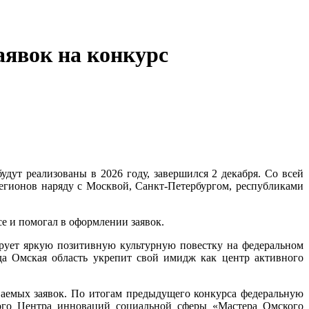
аявок на конкурс
дут реализованы в 2026 году, завершился 2 декабря. Со всей
егионов наряду с Москвой, Санкт-Петербургом, республиками
се и помогал в оформлении заявок.
ирует яркую позитивную культурную повестку на федеральном
да Омская область укрепит свой имидж как центр активного
ваемых заявок. По итогам предыдущего конкурса федеральную
кого Центра инноваций социальной сферы «Мастера Омского