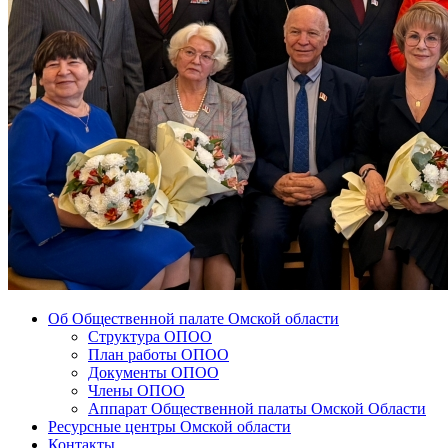
Об Общественной палате Омской области
Структура ОПОО
План работы ОПОО
Документы ОПОО
Члены ОПОО
Аппарат Общественной палаты Омской Области
Ресурсные центры Омской области
Контакты