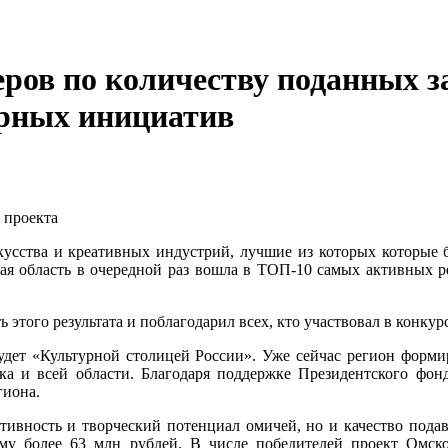
еров по количеству поданных з
урных инициатив
 проекта
кусства и креативных индустрий, лучшие из которых которые бу
кая область в очередной раз вошла в ТОП-10 самых активных р
этого результата и поблагодарил всех, кто участвовал в конкур
удет «Культурной столицей России». Уже сейчас регион форм
ка и всей области. Благодаря поддержке Президентского фон
гиона.
тивность и творческий потенциал омичей, но и качество пода
му более 63 млн рублей. В числе победителей проект Омс