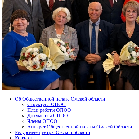
Об Общественной палате Омской области
Структура ОПОО
План работы ОПОО
Документы ОПОО
Члены ОПОО
Аппарат Общественной палаты Омской Области
Ресурсные центры Омской области
Контакты