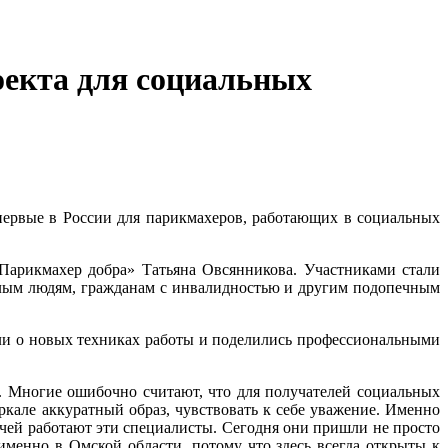
оекта для социальных
ервые в России для парикмахеров, работающих в социальных
Парикмахер добра» Татьяна Овсянникова. Участниками стали
лым людям, гражданам с инвалидностью и другим подопечным
ли о новых техниках работы и поделились профессиональными
 Многие ошибочно считают, что для получателей социальных
еркале аккуратный образ, чувствовать к себе уважение. Именно
ей работают эти специалисты. Сегодня они пришли не просто
именно в Омской области, потому что здесь всегда открыты к