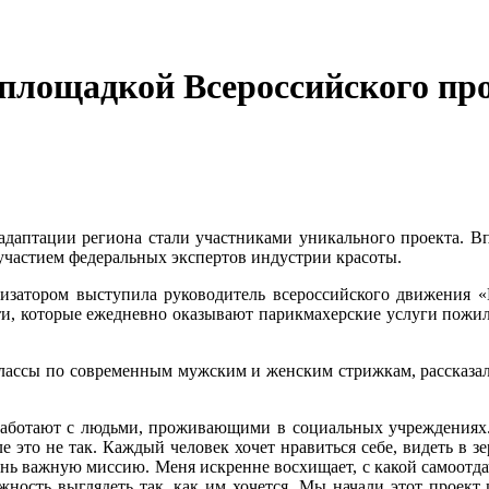
 площадкой Всероссийского пр
даптации региона стали участниками уникального проекта. Вп
участием федеральных экспертов индустрии красоты.
изатором выступила руководитель всероссийского движения «
ти, которые ежедневно оказывают парикмахерские услуги пожи
лассы по современным мужским и женским стрижкам, рассказа
 работают с людьми, проживающими в социальных учреждениях.
 это не так. Каждый человек хочет нравиться себе, видеть в з
ь важную миссию. Меня искренне восхищает, с какой самоотдач
ность выглядеть так, как им хочется. Мы начали этот проект 