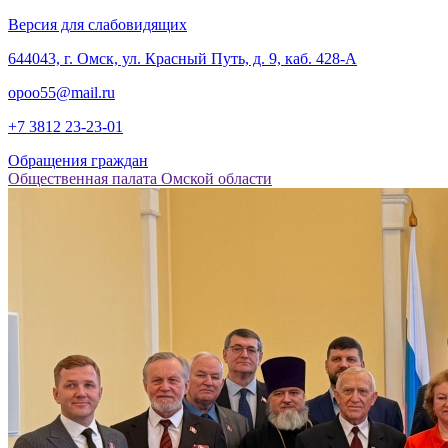
Версия для слабовидящих
‎644043, г. Омск, ул. Красный Путь, д. 9, каб. 428-А
opoo55@mail.ru
+7 3812
23-23-01
Обращения граждан
Общественная палата Омской области