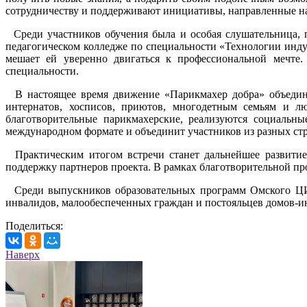
сотрудничеству и поддерживают инициативы, направленные на
Среди участников обучения была и особая слушательница, п
педагогическом колледже по специальности «Технологии индус
мешает ей уверенно двигаться к профессиональной мечте.
специальности.
В настоящее время движение «Парикмахер добра» объединяе
интернатов, хосписов, приютов, многодетным семьям и лю
благотворительные парикмахерские, реализуются социальн
международном формате и объединит участников из разных стр
Практическим итогом встречи станет дальнейшее развитие
поддержку партнеров проекта. В рамках благотворительной пр
Среди выпускников образовательных программ Омского ЦИС
инвалидов, малообеспеченных граждан и постояльцев домов-ин
Поделиться:
Наверх