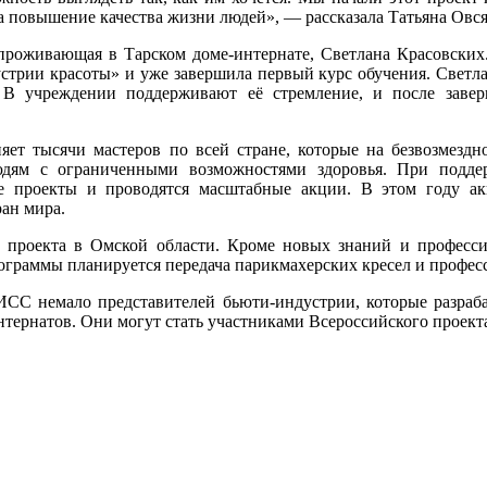
 повышение качества жизни людей», — рассказала Татьяна Овс
роживающая в Тарском доме-интернате, Светлана Красовских.
трии красоты» и уже завершила первый курс обучения. Светлан
 В учреждении поддерживают её стремление, и после заве
т тысячи мастеров по всей стране, которые на безвозмездн
дям с ограниченными возможностями здоровья. При поддерж
ые проекты и проводятся масштабные акции. В этом году а
ан мира.
 проекта в Омской области. Кроме новых знаний и професси
ограммы планируется передача парикмахерских кресел и професс
С немало представителей бьюти-индустрии, которые разраба
тернатов. Они могут стать участниками Всероссийского проект