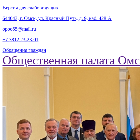
Версия для слабовидящих
‎644043, г. Омск, ул. Красный Путь, д. 9, каб. 428-А
opoo55@mail.ru
+7 3812
23-23-01
Обращения граждан
Общественная палата Омс