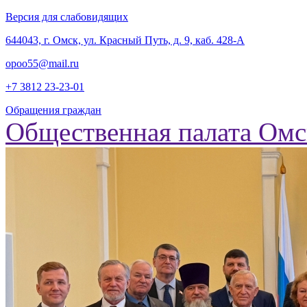
Версия для слабовидящих
‎644043, г. Омск, ул. Красный Путь, д. 9, каб. 428-А
opoo55@mail.ru
+7 3812
23-23-01
Обращения граждан
Общественная палата Омс