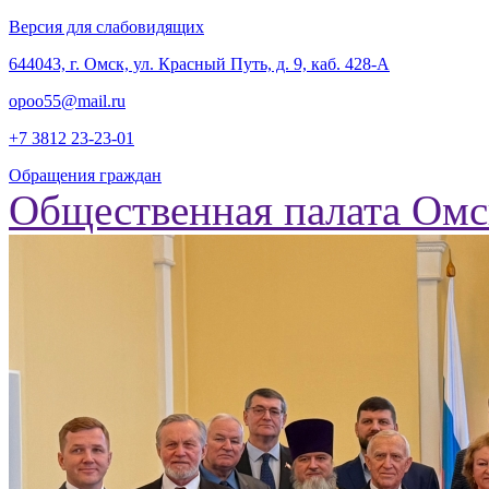
Версия для слабовидящих
‎644043, г. Омск, ул. Красный Путь, д. 9, каб. 428-А
opoo55@mail.ru
+7 3812
23-23-01
Обращения граждан
Общественная палата Омс