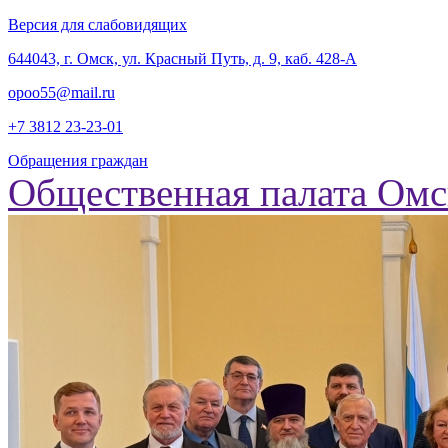
Версия для слабовидящих
‎644043, г. Омск, ул. Красный Путь, д. 9, каб. 428-А
opoo55@mail.ru
+7 3812
23-23-01
Обращения граждан
Общественная палата Омс