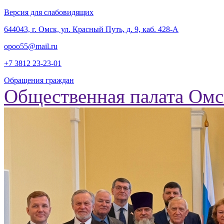
Версия для слабовидящих
‎644043, г. Омск, ул. Красный Путь, д. 9, каб. 428-А
opoo55@mail.ru
+7 3812
23-23-01
Обращения граждан
Общественная палата Омс