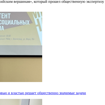
мпийским вершинам», который прошел общественную экспертизу
овью и властью решает общественно значимые задачи