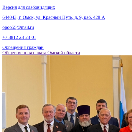
Версия для слабовидящих
‎644043, г. Омск, ул. Красный Путь, д. 9, каб. 428-А
opoo55@mail.ru
+7 3812
23-23-01
Обращения граждан
Общественная палата Омской области