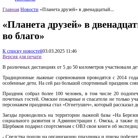
Главная
Новости
«Планета друзей» в двенадцатый...
«Планета друзей» в двенадца
во благо»
К списку новостей
03.03.2025
11:46
Версия для печати
В различных дистанциях от 5 до 50 километров участвовали де
Традиционные лыжные соревнования проводятся с 2014 года
особенные дети. На сей раз большой спортивный праздник сов
Праздник собрал более 100 человек, в том числе 20 подоп
почетных гостей. Омские пожарные и спасатели не только уч
персонажем праздника стал «Огнетушич», который рассказал д
Заезды проводились на территории лыжной базы «На Березо
социального развития и Администрации г. Омска, а также 
Щербаков подарил спортсменам с ОВЗ свои книги об экспедици
- Средства пошли на организацию праздника и призы победит