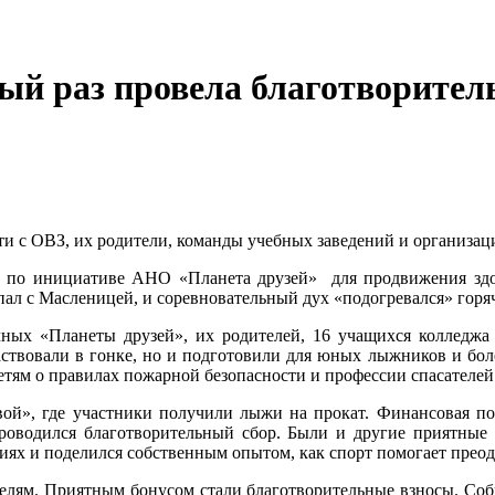
тый раз провела благотворите
ти с ОВЗ, их родители, команды учебных заведений и организац
 по инициативе АНО «Планета друзей» для продвижения здор
пал с Масленицей, и соревновательный дух «подогревался» горя
ечных «Планеты друзей», их родителей, 16 учащихся коллед
аствовали в гонке, но и подготовили для юных лыжников и бо
етям о правилах пожарной безопасности и профессии спасателей
вой», где участники получили лыжи на прокат. Финансовая п
проводился благотворительный сбор. Были и другие приятные
ях и поделился собственным опытом, как спорт помогает преодо
елям. Приятным бонусом стали благотворительные взносы. Собр