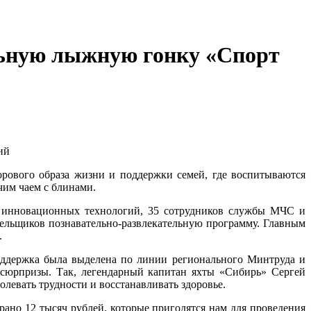
льную лыжную гонку «Спорт
ий
ового образа жизни и поддержки семей, где воспитываются
чим чаем с блинами.
жа инновационных технологий, 35 сотрудников службы МЧС и
лельщиков познавательно-развлекательную программу. Главным
.
оддержка была выделена по линии регионального Минтруда и
 сюрпризы. Так, легендарный капитан яхты «Сибирь» Сергей
левать трудности и восстанавливать здоровье.
ано 12 тысяч рублей, которые пригодятся нам для проведения