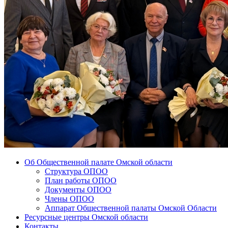
Об Общественной палате Омской области
Структура ОПОО
План работы ОПОО
Документы ОПОО
Члены ОПОО
Аппарат Общественной палаты Омской Области
Ресурсные центры Омской области
Контакты