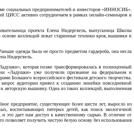
руме социальных предпринимателей и инвесторов «ИННОСИБ».
ский ЦИСС активно сотрудничаем в рамках онлайн-семинаров и
новательница проекта Елена Нидергвель, выпускница Школы
в основе коллекций лежат старинные техники кроя, вышивки и
аньше одежда была не просто предметом гардероба, она несла
ена Нидергвель.
 «Ладушки», которая позже трансформировалась в полноценный
кции «Ладушки» уже получили признание на федеральном и
ми Большого всероссийского фестиваля детского творчества.
 запрос аудитории привел к созданию линейки повседневной
 и авторскую вышивку. Одна из таких коллекций, выполненная
ное предприятие, существующее более шести лет, выросло из
вых, воспитывающих пятерых детей, как поиск экологичной
и это дает нам доступ к качественному сырью. В отличие от
то позволяет получить чистую белую основу без использования