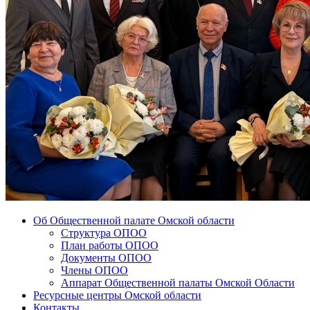
Об Общественной палате Омской области
Структура ОПОО
План работы ОПОО
Документы ОПОО
Члены ОПОО
Аппарат Общественной палаты Омской Области
Ресурсные центры Омской области
Контакты