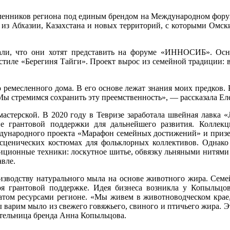
есленников региона под единым брендом на Международном фо
ги из Абхазии, Казахстана и новых территорий, с которыми Ом
азали, что они хотят представить на форуме «ИННОСИБ». Ос
стиле «Берегиня Тайги». Проект вырос из семейной традиции: 
ремесленного дома. В его основе лежат знания моих предков. Р
 Мы стремимся сохранить эту преемственность», — рассказала Ел
 мастерской. В 2020 году в Тевризе заработала швейная лавка
ие грантовой поддержки для дальнейшего развития. Колле
дународного проекта «Марафон семейных достижений» и призера
а сценических костюмах для фольклорных коллективов. Однако
диционные техники: лоскутное шитье, обвязку льняными нитями
авле.
изводству натурального мыла на основе животного жира. Семей
ря грантовой поддержке. Идея бизнеса возникла у Копыльцо
атом ресурсами регионе. «Мы живем в животноводческом крае, 
варим мыло из свежего говяжьего, свиного и птичьего жира. Э
ательница бренда Анна Копыльцова.