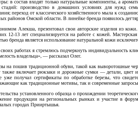
ры: в состав входят только натуральные компоненты, а арома
о стадий: производство в домашних условиях для нужд се
ния; переход от классического хозяйственного мыла к создан
ых районов Омской области. В линейке бренда появилось дегтя
онимом Алекша, презентовал свои авторские изделия из кожи. 
 них 12-13 лет специализируется на работе с кожей. Мастерск
ью бренда является использование натуральной кожи исключител
своих работах я стремлюсь подчеркнуть индивидуальность клие
елость владельца», — рассказал Олег.
азы на пошив традиционной обуви, такой как выворотошные черк
т также включает рюкзаки и дорожные сумки — детали, цвет и
е уже получал сертификаты по обработке березы, что свидет
ражающие как традиционные мотивы, так и современные запросы
ельства установленного образца о прохождении теоретическог
ижение продукции на региональных рынках и участие в фор
 малых городах Прииртышья.