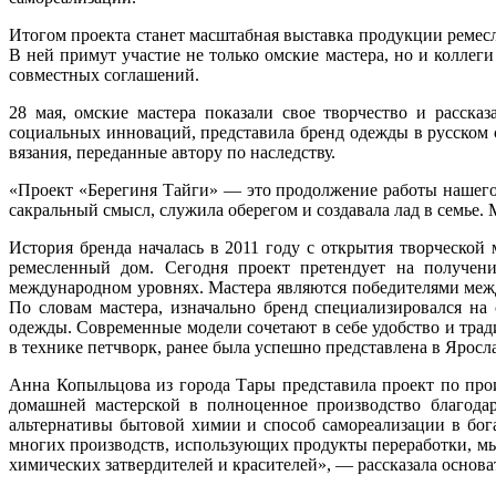
Итогом проекта станет масштабная выставка продукции рем
В ней примут участие не только омские мастера, но и колле
совместных соглашений.
28 мая, омские мастера показали свое творчество и расск
социальных инноваций, представила бренд одежды в русском 
вязания, переданные автору по наследству.
«Проект «Берегиня Тайги» — это продолжение работы нашего 
сакральный смысл, служила оберегом и создавала лад в семье.
История бренда началась в 2011 году с открытия творческой
ремесленный дом. Сегодня проект претендует на получен
международном уровнях. Мастера являются победителями меж
По словам мастера, изначально бренд специализировался н
одежды. Современные модели сочетают в себе удобство и тра
в технике петчворк, ранее была успешно представлена в Яросл
Анна Копыльцова из города Тары представила проект по про
домашней мастерской в полноценное производство благода
альтернативы бытовой химии и способ самореализации в бог
многих производств, использующих продукты переработки, мы 
химических затвердителей и красителей», — рассказала основ