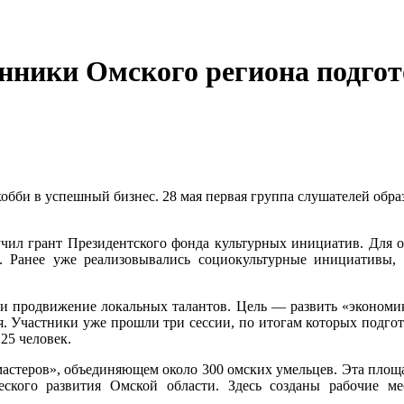
нники Омского региона подго
би в успешный бизнес. 28 мая первая группа слушателей образ
чил грант Президентского фонда культурных инициатив. Для 
. Ранее уже реализовывались социокультурные инициативы,
и продвижение локальных талантов. Цель — развить «экономик
. Участники уже прошли три сессии, по итогам которых подгото
25 человек.
 мастеров», объединяющем около 300 омских умельцев. Эта площ
ского развития Омской области. Здесь созданы рабочие м