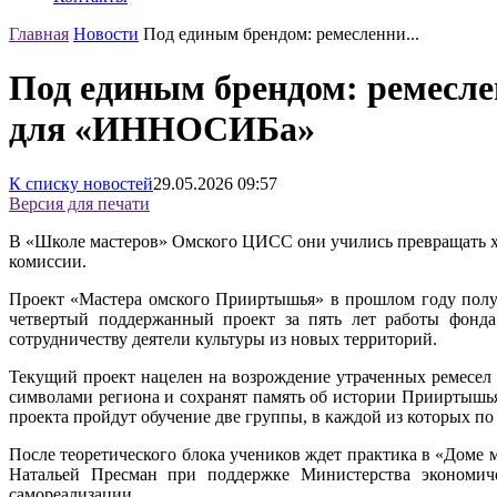
Главная
Новости
Под единым брендом: ремесленни...
Под единым брендом: ремесле
для «ИННОСИБа»
К списку новостей
29.05.2026
09:57
Версия для печати
В «Школе мастеров» Омского ЦИСС они учились превращать хоб
комиссии.
Проект «Мастера омского Прииртышья» в прошлом году полу
четвертый поддержанный проект за пять лет работы фонда
сотрудничеству деятели культуры из новых территорий.
Текущий проект нацелен на возрождение утраченных ремесел 
символами региона и сохранят память об истории Прииртышья
проекта пройдут обучение две группы, в каждой из которых по 
После теоретического блока учеников ждет практика в «Доме
Натальей Пресман при поддержке Министерства экономиче
самореализации.