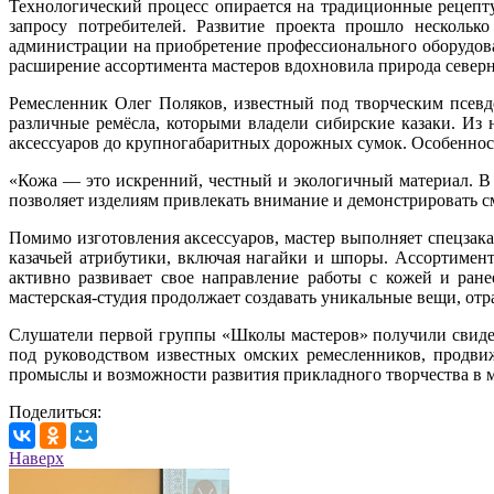
Технологический процесс опирается на традиционные рецепту
запросу потребителей. Развитие проекта прошло нескольк
администрации на приобретение профессионального оборудова
расширение ассортимента мастеров вдохновила природа северн
Ремесленник Олег Поляков, известный под творческим псевд
различные ремёсла, которыми владели сибирские казаки. Из
аксессуаров до крупногабаритных дорожных сумок. Особенност
«Кожа — это искренний, честный и экологичный материал. В 
позволяет изделиям привлекать внимание и демонстрировать см
Помимо изготовления аксессуаров, мастер выполняет спецзак
казачьей атрибутики, включая нагайки и шпоры. Ассортимен
активно развивает свое направление работы с кожей и ране
мастерская-студия продолжает создавать уникальные вещи, от
Слушатели первой группы «Школы мастеров» получили свидет
под руководством известных омских ремесленников, продв
промыслы и возможности развития прикладного творчества в
Поделиться:
Наверх