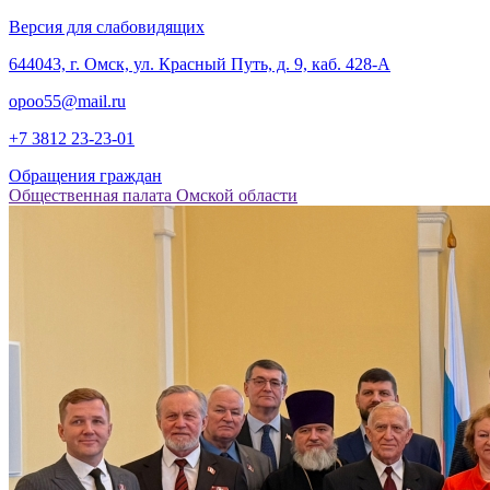
Версия для слабовидящих
‎644043, г. Омск, ул. Красный Путь, д. 9, каб. 428-А
opoo55@mail.ru
+7 3812
23-23-01
Обращения граждан
Общественная палата Омской области