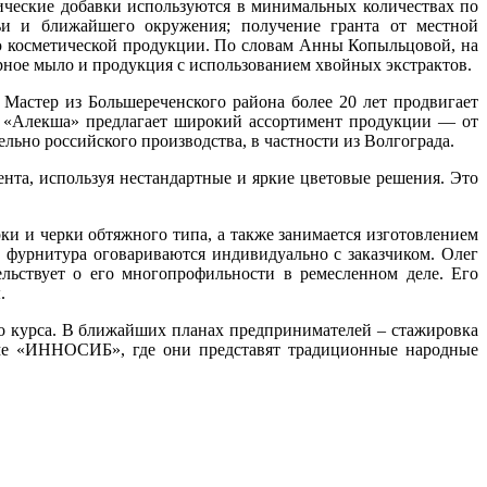
тические добавки используются в минимальных количествах по
мьи и ближайшего окружения; получение гранта от местной
ию косметической продукции. По словам Анны Копыльцовой, на
рное мыло и продукция с использованием хвойных экстрактов.
Мастер из Большереченского района более 20 лет продвигает
ая «Алекша» предлагает широкий ассортимент продукции — от
ьно российского производства, в частности из Волгограда.
нта, используя нестандартные и яркие цветовые решения. Это
и и черки обтяжного типа, а также занимается изготовлением
 фурнитура оговариваются индивидуально с заказчиком. Олег
ельствует о его многопрофильности в ремесленном деле. Его
.
о курса. В ближайших планах предпринимателей – стажировка
уме «ИННОСИБ», где они представят традиционные народные