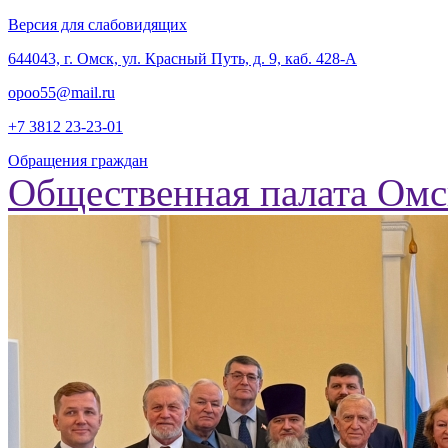
Версия для слабовидящих
‎644043, г. Омск, ул. Красный Путь, д. 9, каб. 428-А
opoo55@mail.ru
+7 3812
23-23-01
Обращения граждан
Общественная палата Омс