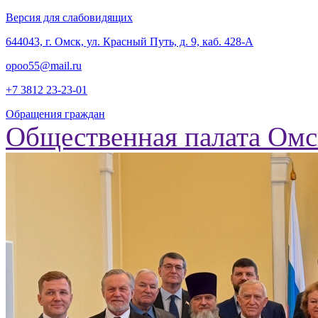
Версия для слабовидящих
‎644043, г. Омск, ул. Красный Путь, д. 9, каб. 428-А
opoo55@mail.ru
+7 3812
23-23-01
Обращения граждан
Общественная палата Омс