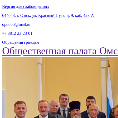
Версия для слабовидящих
‎644043, г. Омск, ул. Красный Путь, д. 9, каб. 428-А
opoo55@mail.ru
+7 3812
23-23-01
Обращения граждан
Общественная палата Омс