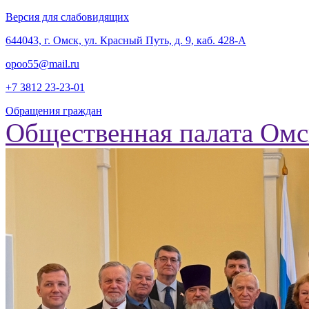
Версия для слабовидящих
‎644043, г. Омск, ул. Красный Путь, д. 9, каб. 428-А
opoo55@mail.ru
+7 3812
23-23-01
Обращения граждан
Общественная палата Омс