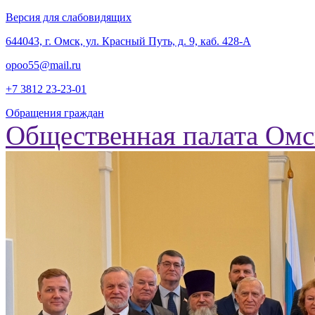
Версия для слабовидящих
‎644043, г. Омск, ул. Красный Путь, д. 9, каб. 428-А
opoo55@mail.ru
+7 3812
23-23-01
Обращения граждан
Общественная палата Омс