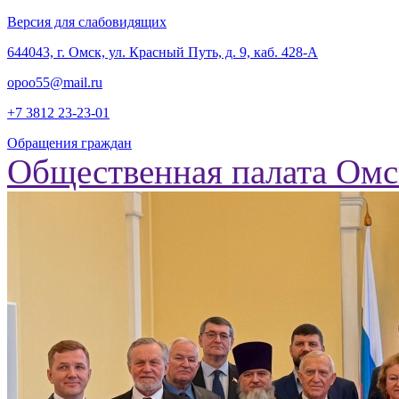
Версия для слабовидящих
‎644043, г. Омск, ул. Красный Путь, д. 9, каб. 428-А
opoo55@mail.ru
+7 3812
23-23-01
Обращения граждан
Общественная палата Омс