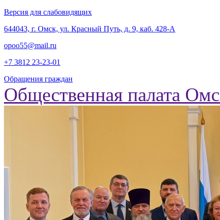
Версия для слабовидящих
‎644043, г. Омск, ул. Красный Путь, д. 9, каб. 428-А
opoo55@mail.ru
+7 3812
23-23-01
Обращения граждан
Общественная палата Омс