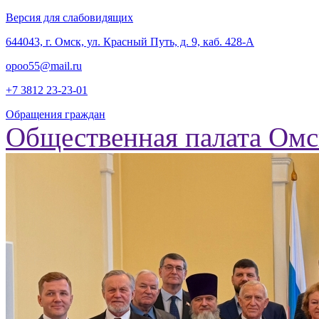
Версия для слабовидящих
‎644043, г. Омск, ул. Красный Путь, д. 9, каб. 428-А
opoo55@mail.ru
+7 3812
23-23-01
Обращения граждан
Общественная палата Омс