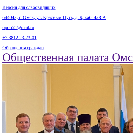
Версия для слабовидящих
‎644043, г. Омск, ул. Красный Путь, д. 9, каб. 428-А
opoo55@mail.ru
+7 3812
23-23-01
Обращения граждан
Общественная палата Омс