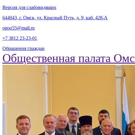
Версия для слабовидящих
‎644043, г. Омск, ул. Красный Путь, д. 9, каб. 428-А
opoo55@mail.ru
+7 3812
23-23-01
Обращения граждан
Общественная палата Омс