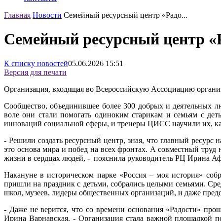
Главная
Новости
Семейный ресурсный центр «Радо...
Семейный ресурсный центр «
К списку новостей
05.06.2026
15:51
Версия для печати
Организация, входящая во Всероссийскую Ассоциацию организ
Сообщество, объединившее более 300 добрых и деятельных л
воле они стали помогать одиноким старикам и семьям с де
инноваций социальной сферы, и тренеры ЦИСС научили их, ка
- Решили создать ресурсный центр, зная, что главный ресурс
это основа мира и побед на всех фронтах. А совместный труд 
жизни в сердцах людей, - пояснила руководитель РЦ Ирина Аф
Накануне в историческом парке «Россия – моя история» со
пришли на праздник с детьми, собрались целыми семьями. Ср
школ, музеев, лидеры общественных организаций, и даже пред
- Даже не верится, что со времени основания «Радости» прош
Ирина Варнавская. - Организация стала важной площадкой п