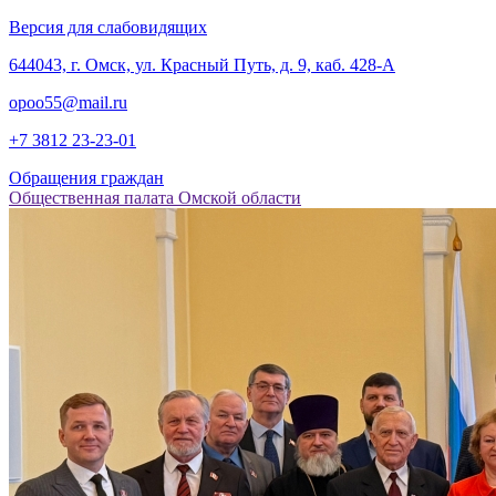
Версия для слабовидящих
‎644043, г. Омск, ул. Красный Путь, д. 9, каб. 428-А
opoo55@mail.ru
+7 3812
23-23-01
Обращения граждан
Общественная палата Омской области