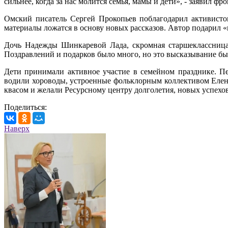
сильнее, когда за нас молится семья, мамы и дети», - заявил фр
Омский писатель Сергей Прокопьев поблагодарил активисто
материалы ложатся в основу новых рассказов. Автор подарил
Дочь Надежды Шинкаревой Лада, скромная старшеклассница, 
Поздравлений и подарков было много, но это высказывание 
Дети принимали активное участие в семейном празднике. П
водили хороводы, устроенные фольклорным коллективом Еле
квасом и желали Ресурсному центру долголетия, новых успехов
Поделиться:
Наверх