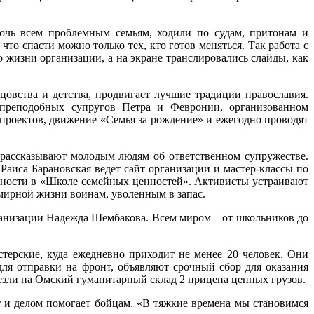
очь всем проблемным семьям, ходили по судам, притонам и
о спасти можно только тех, кто готов меняться. Так работа с
жизни организации, а на экране транслировались слайды, как
цовства и детства, продвигает лучшие традиции православия.
 преподобных супругов Петра и Февронии, организованном
проектов, движение «Семья за рождение» и ежегодно проводят
 рассказывают молодым людям об ответственном супружестве.
аиса Барановская ведет сайт организации и мастер-классы по
нности в «Школе семейных ценностей». Активисты устраивают
мирной жизни воинам, уволенным в запас.
рганизации Надежда Шембакова. Всем миром – от школьников до
терские, куда ежедневно приходит не менее 20 человек. Они
ля отправки на фронт, объявляют срочный сбор для оказания
езли на Омский гуманитарный склад 2 прицепа ценных грузов.
 и делом помогает бойцам. «В тяжкие времена мы становимся