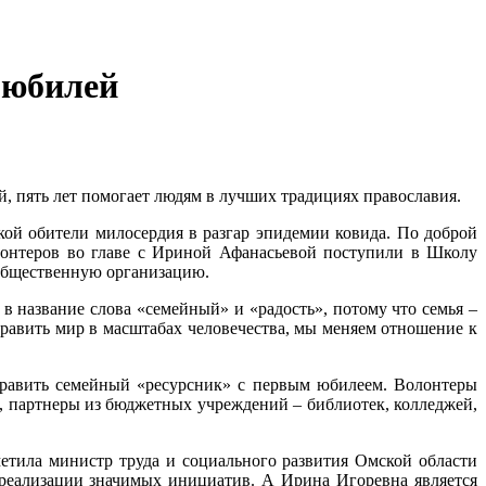
 юбилей
 пять лет помогает людям в лучших традициях православия.
ой обители милосердия в разгар эпидемии ковида. По доброй
онтеров во главе с Ириной Афанасьевой поступили в Школу
ь общественную организацию.
в название слова «семейный» и «радость», потому что семья –
справить мир в масштабах человечества, мы меняем отношение к
дравить семейный «ресурсник» с первым юбилеем. Волонтеры
, партнеры из бюджетных учреждений – библиотек, колледжей,
аметила министр труда и социального развития Омской области
 реализации значимых инициатив. А Ирина Игоревна является