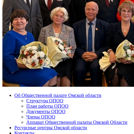
Об Общественной палате Омской области
Структура ОПОО
План работы ОПОО
Документы ОПОО
Члены ОПОО
Аппарат Общественной палаты Омской Области
Ресурсные центры Омской области
Контакты