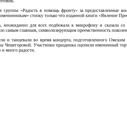
онтовик.
в группы «Радость в помощь фронту» за предоставленные ко
 «именинникам» стопку только что изданной книги «Явление Пр
неожиданно для всех подбежала к микрофону и сказала со сл
было самым главным, символизирующим преемственность поколе
ели и танцевали во время концерта, подготовленного Омским 
ны Чешегоровой. Участники праздника оценили именинный торт
 и много радости.