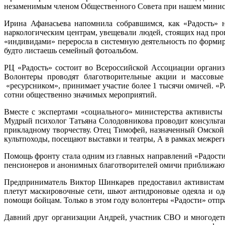
незаменимым членом Общественного Совета при нашем минис
Ирина Афанасьева напомнила собравшимся, как «Радость» н
наркологическим центрам, увещевали людей, стоящих над проп
«индивидами» переросла в системную деятельность по формир
будто листаешь семейный фотоальбом.
РЦ «Радость» состоит во Всероссийской Ассоциации организа
Волонтеры проводят благотворительные акции и массовые
«ресурсником», принимает участие более 1 тысячи омичей. «
сотни общественно значимых мероприятий.
Вместе с экспертами «социального» министерства активисты
Мудрый психолог Татьяна Солодовникова проводит консультац
прикладному творчеству. Отец Тимофей, назначенный Омской
культпоходы, посещают выставки и театры, А в рамках межрег
Помощь фронту стала одним из главных направлений «Радости»
пенсионеров и анонимных благотворителей омичи приближаю
Предприниматель Виктор Шинкарев предоставил активистам п
плетут маскировочные сети, шьют антидроновые одеяла и од
помощи бойцам. Только в этом году волонтеры «Радости» отп
Давний друг организации Андрей, участник СВО и многодетн