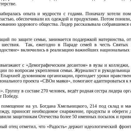
терстве.
абиралась опыта и мудрости с годами. Поначалу хотели пом
астью, обеспечивали их одеждой и продуктами. Потом поняли, чт
ованию здорового общества. Лидер рассказывала собравшимся о 
ций по защите семьи, занимается поддержкой материнства, от
 шествия. Так, ежегодно в Параде семей в честь Святых
Радостяне» включились в реализацию важнейших национальных 
 выезжают с «Демографическим десантом» в вузы и колледжи,
ии по вопросам укрепления семьи. Журналист и рукодельница Р
 Епархией духовником организации, преподает уроки нравстве
ионального проекта «СВОи маяки», помогают адаптироваться к 
. Группу в составе 270 человек, ведёт родная сестра лидера о
т Победу.
омещение на ул. Богдана Хмельницкого, 214 под склад и мас
ежду, приносят необходимое снаряжение, продукты и обереги д
равили защитникам Отечества более 50 именных посылок и прив
ый отец отметил, что «Радость» держит идеологический фронт