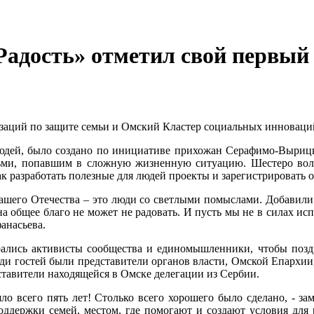
Радость» отметил свой первый
аций по защите семьи и Омский Кластер социальных инноваций,
юдей, было создано по инициативе прихожан Серафимо-Вырицк
тьми, попавшим в сложную жизненную ситуацию. Шестеро вол
к разработать полезные для людей проекты и зарегистрироват
 нашего Отечества – это люди со светлыми помыслами. Добавили 
на общее благо не может не радовать. И пусть мы не в силах и
анасьева.
брались активисты сообщества и единомышленники, чтобы поз
еди гостей были представители органов власти, Омской Епархии
ставители находящейся в Омске делегации из Сербии.
ло всего пять лет! Столько всего хорошего было сделано, - з
оддержки семей, местом, где помогают и создают условия для