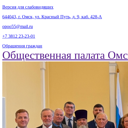
Версия для слабовидящих
‎644043, г. Омск, ул. Красный Путь, д. 9, каб. 428-А
opoo55@mail.ru
+7 3812
23-23-01
Обращения граждан
Общественная палата Омс