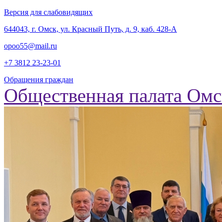
Версия для слабовидящих
‎644043, г. Омск, ул. Красный Путь, д. 9, каб. 428-А
opoo55@mail.ru
+7 3812
23-23-01
Обращения граждан
Общественная палата Омс