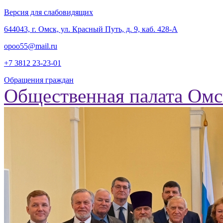
Версия для слабовидящих
‎644043, г. Омск, ул. Красный Путь, д. 9, каб. 428-А
opoo55@mail.ru
+7 3812
23-23-01
Обращения граждан
Общественная палата Омс